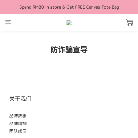
Spend RM80 in store & Get FREE Canvas Tote Bag
Free Shipping for orders above RM100 (WM)
Free Shipping for orders above RM100 (WM)
防诈骗宣导
关于我们
品牌故事
品牌精神
团队成员