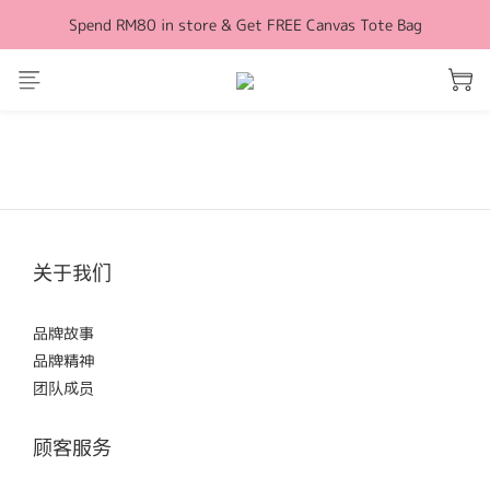
Spend RM80 in store & Get FREE Canvas Tote Bag
Free Shipping for orders above RM100 (WM)
Free Shipping for orders above RM100 (WM)
关于我们
品牌故事
品牌精神
团队成员
顾客服务