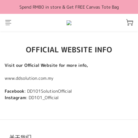
Spend RM80 in store & Get FREE Canvas Tote Bag
Free Shipping for orders above RM100 (WM)
Free Shipping for orders above RM100 (WM)
OFFICIAL WEBSITE INFO
Visit our Official Website for more info,
www.ddsolution.com.my
Facebook
: DD101SolutionOfficial
Instagram
: DD101_Official
关于我们