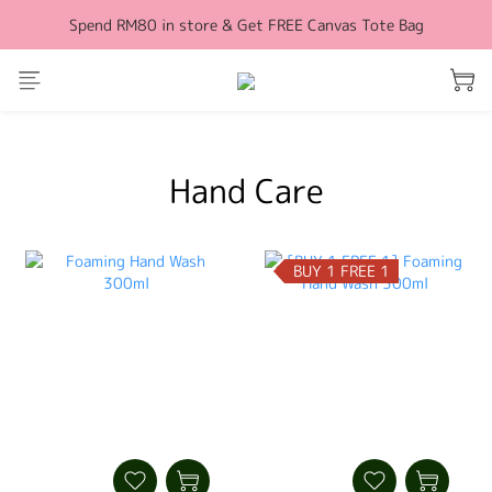
Spend RM80 in store & Get FREE Canvas Tote Bag
Free Shipping for orders above RM100 (WM)
Free Shipping for orders above RM100 (WM)
prev
next
Hand Care
BUY 1 FREE 1